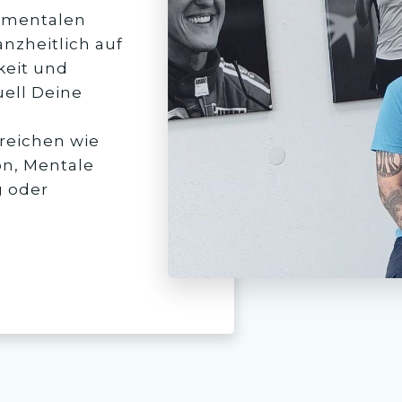
r mentalen
anzheitlich auf
keit und
uell Deine
ereichen wie
on, Mentale
 oder