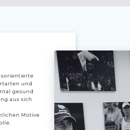
gsorientierte
ortarten und
ental gesund
ung aus sich
nlichen Motive
olle.